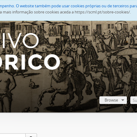
empenho. O website também pode usar cookies próprias ou de terceiros para
a mais informação sobre cookies aceda a https://scml.pt/sobre-cookies/.
Browse