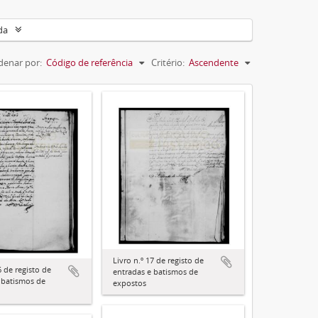
da
denar por:
Código de referência
Critério:
Ascendente
Livro n.º 17 de registo de
6 de registo de
entradas e batismos de
 batismos de
expostos