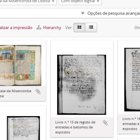
a da Misericórdia de Lisboa
Com objeto digital
Opções de pesquisa avança
lizar a impressão
Hierarchy
Ver:
Or
asa da Misericórdia
boa
Livro n.º 1
Livro n.º 15 de registo de
entradas e
entradas e batismos de
expostos
expostos