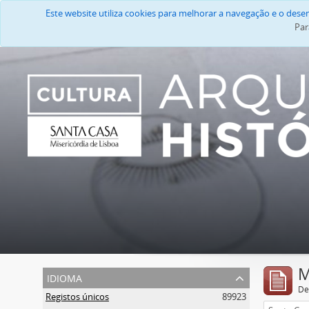
Este website utiliza cookies para melhorar a navegação e o des
Par
M
idioma
De
Registos únicos
89923