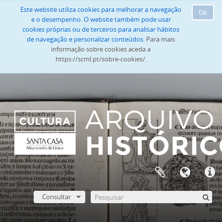
Este website utiliza cookies para melhorar a navegação
Ok
e o desempenho. O website também pode usar
cookies próprias ou de terceiros para analisar hábitos
de navegação e personalizar conteúdos.
Para mais
informação sobre cookies aceda a
https://scml.pt/sobre-cookies/.
Consultar