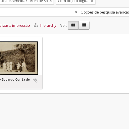
uís de Almeida Corrêa de Sá
Com objeto digital
Opções de pesquisa avança
lizar a impressão
Hierarchy
Ver:
o Eduardo Corrêa de