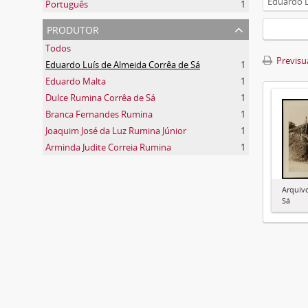
Eduardo L
Português
1
produtor
Todos
Previsua
Eduardo Luís de Almeida Corrêa de Sá
1
Eduardo Malta
1
Dulce Rumina Corrêa de Sá
1
Branca Fernandes Rumina
1
Joaquim José da Luz Rumina Júnior
1
Arminda Judite Correia Rumina
1
Arquiv
Sá