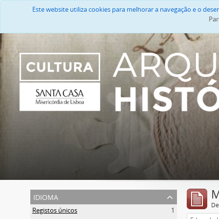
Este website utiliza cookies para melhorar a navegação e o des
Par
M
idioma
De
Registos únicos
1