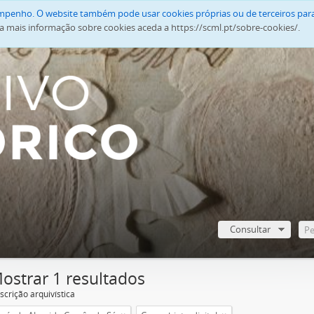
empenho. O website também pode usar cookies próprias ou de terceiros para
a mais informação sobre cookies aceda a https://scml.pt/sobre-cookies/.
Consultar
ostrar 1 resultados
scrição arquivística