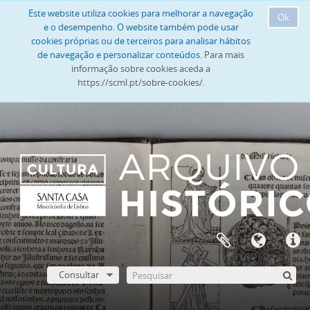
Este website utiliza cookies para melhorar a navegação
Ok
e o desempenho. O website também pode usar
cookies próprias ou de terceiros para analisar hábitos
de navegação e personalizar conteúdos.
Para mais
informação sobre cookies aceda a
https://scml.pt/sobre-cookies/.
Consultar