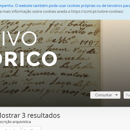
empenho. O website também pode usar cookies próprias ou de terceiros para
a mais informação sobre cookies aceda a https://scml.pt/sobre-cookies/.
Consultar
ostrar 3 resultados
scrição arquivística