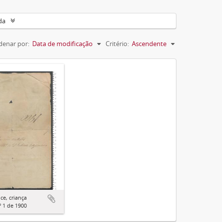
da
denar por:
Data de modificação
Critério:
Ascendente
ice, criança
º 1 de 1900