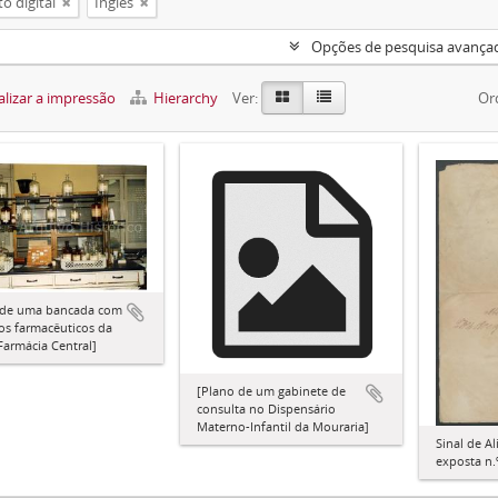
o digital
Inglês
Opções de pesquisa avança
lizar a impressão
Hierarchy
Ver:
Or
 de uma bancada com
os farmacêuticos da
Farmácia Central]
[Plano de um gabinete de
consulta no Dispensário
Materno-Infantil da Mouraria]
Sinal de Al
exposta n.