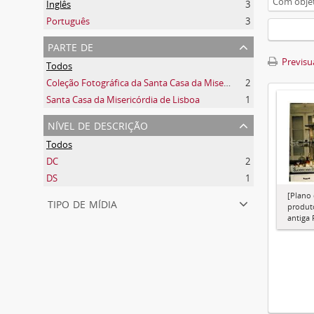
Com objet
Inglês
3
Português
3
parte de
Previsua
Todos
Coleção Fotográfica da Santa Casa da Misericórdia de Lisboa
2
Santa Casa da Misericórdia de Lisboa
1
nível de descrição
Todos
DC
2
DS
1
[Plano
tipo de mídia
produt
antiga 