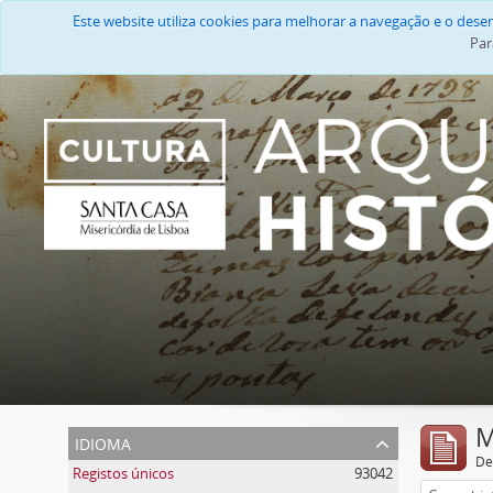
Este website utiliza cookies para melhorar a navegação e o des
Par
M
idioma
De
Registos únicos
93042