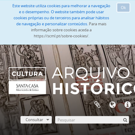
Este website utiliza cookies para melhorar a navegação
Ok
e o desempenho. O website também pode usar
cookies próprias ou de terceiros para analisar hábitos
de navegação e personalizar conteúdos.
Para mais
informação sobre cookies aceda a
https://scml.pt/sobre-cookies/.
Consultar