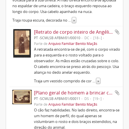
no espaldar de uma cadeira, o braço esquerdo repousa ao
longo do corpo. Usa cabelo apanhado na nuca.
Traja roupa escura, decorada no
...
»
[Retrato de corpo inteiro de Angélica Bragança]
PT -SCMLSB AFBM/01/00010
DC
[18--]
Parte de
Arquivo Familiar Benito Maçãs
A retratada encontra-se de pé, com o corpo virado
para a esquerda e o rosto voltado para o
observador. As mãos estão cruzadas sobre o colo.
O cabelo encontra-se preso atrás do pescoço. Usa
aliança no dedo anelar esquerdo.
Traja um vestido comprido de cor
...
»
[Plano geral de homem a brincar com um cão]
PT -SCMLSB AFBM/01/00011
DS
[19--]
Parte de
Arquivo Familiar Benito Maçãs
O cão faz habilidades. No lado direito, encontra-se
um homem de perfil, do qual apenas se
vislumbram o rosto e dois braços estendidos, na
direção do animal.