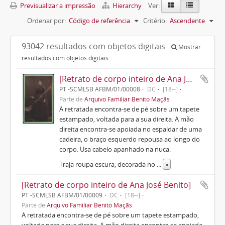
Previsualizar a impressão
Hierarchy
Ver:
Ordenar por:
Código de referência
Critério:
Ascendente
93042 resultados com objetos digitais
Mostrar
resultados com objetos digitais
[Retrato de corpo inteiro de Ana José Benito]
PT -SCMLSB AFBM/01/00008
DC
[18--]
Parte de
Arquivo Familiar Benito Maçãs
A retratada encontra-se de pé sobre um tapete
estampado, voltada para a sua direita. A mão
direita encontra-se apoiada no espaldar de uma
cadeira, o braço esquerdo repousa ao longo do
corpo. Usa cabelo apanhado na nuca.
Traja roupa escura, decorada no
...
»
[Retrato de corpo inteiro de Ana José Benito]
PT -SCMLSB AFBM/01/00009
DC
[18--]
Parte de
Arquivo Familiar Benito Maçãs
A retratada encontra-se de pé sobre um tapete estampado,
voltada para a sua direita. A mão direita encontra-se apoiada