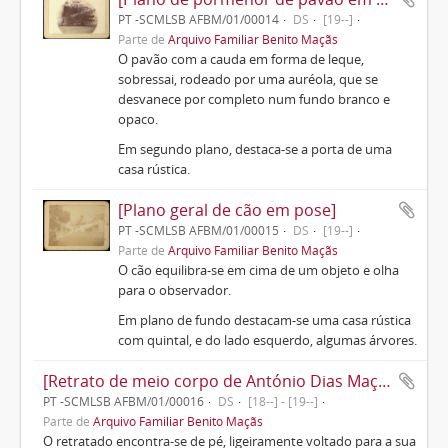
PT -SCMLSB AFBM/01/00014
DS
[19--]
Parte de
Arquivo Familiar Benito Maçãs
O pavão com a cauda em forma de leque,
sobressai, rodeado por uma auréola, que se
desvanece por completo num fundo branco e
opaco.
Em segundo plano, destaca-se a porta de uma
casa rústica.
[Plano geral de cão em pose]
PT -SCMLSB AFBM/01/00015
DS
[19--]
Parte de
Arquivo Familiar Benito Maçãs
O cão equilibra-se em cima de um objeto e olha
para o observador.
Em plano de fundo destacam-se uma casa rústica
com quintal, e do lado esquerdo, algumas árvores.
[Retrato de meio corpo de António Dias Maçãs]
PT -SCMLSB AFBM/01/00016
DS
[18--] - [19--]
Parte de
Arquivo Familiar Benito Maçãs
O retratado encontra-se de pé, ligeiramente voltado para a sua