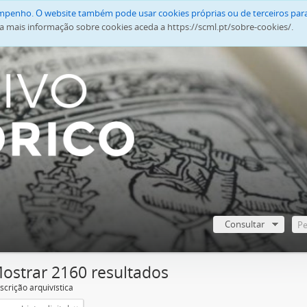
empenho. O website também pode usar cookies próprias ou de terceiros para
a mais informação sobre cookies aceda a https://scml.pt/sobre-cookies/.
Consultar
ostrar 2160 resultados
scrição arquivística