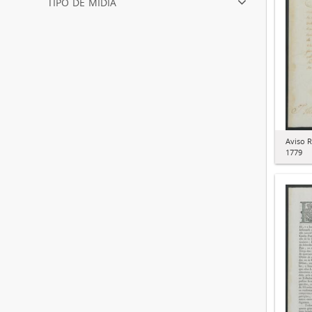
tipo de mídia
Aviso R
1779