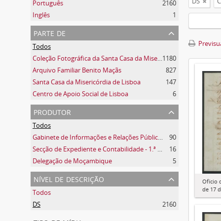
DS
C
Português
2160
Inglês
1
parte de
Previsua
Todos
Coleção Fotográfica da Santa Casa da Misericórdia de Lisboa
1180
Arquivo Familiar Benito Maçãs
827
Santa Casa da Misericórdia de Lisboa
147
Centro de Apoio Social de Lisboa
6
produtor
Todos
Gabinete de Informações e Relações Públicas
90
Secção de Expediente e Contabilidade - 1.ª secção
16
Delegação de Moçambique
5
nível de descrição
Ofício 
de 17 
Todos
DS
2160