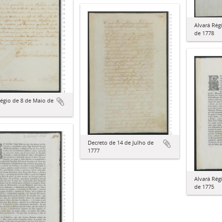
Alvará Rég
de 1778
égio de 8 de Maio de
Decreto de 14 de Julho de
1777
Alvará Rég
de 1775