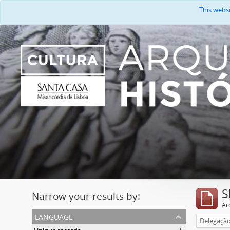
This webs
S
Narrow your results by:
Ar
language
Delegaçã