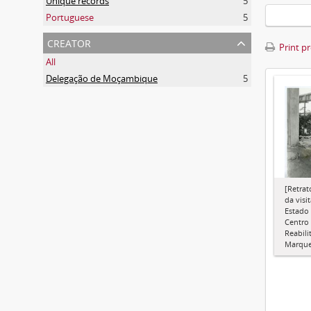
Unique records
5
Portuguese
5
creator
Print p
All
Delegação de Moçambique
5
[Retra
da visi
Estado 
Centro 
Reabil
Marque