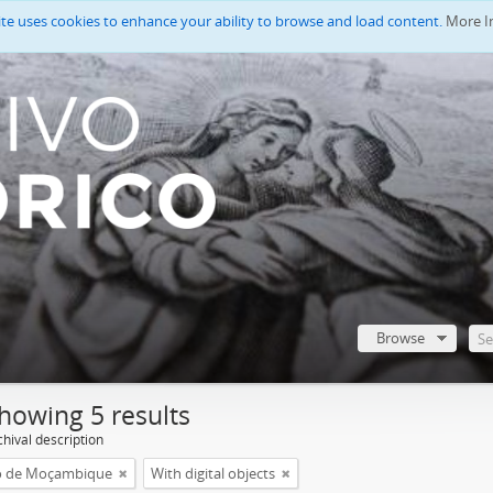
ite uses cookies to enhance your ability to browse and load content.
More I
Browse
howing 5 results
chival description
o de Moçambique
With digital objects