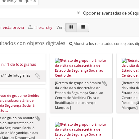
o de Moçambique
Opciones avanzadas de búsq
 vista previa
Hierarchy
Ver :
ultados con objetos digitales
Muestra los resultados con objetos di
n.º 1 de fotografias
.º 1 de fotografias
[Retrato de grupo no âmbito
[Retrato d
da visita da subsecretária de
da visita d
Estado da Segurança Social ao
Estado da 
Centro de Medicina Física e
Centro de 
Reabilitação de Lourenço
Reabilitaç
Marques ]
Marques ]
to de grupo no âmbito
ta da subsecretária de
da Segurança Social à
ção de Moçambique das
s Mútuas Desportivas]