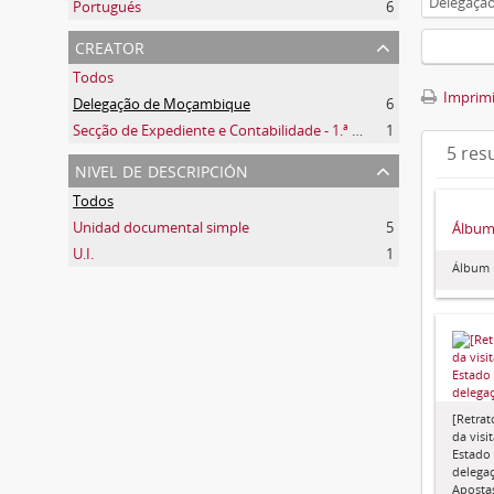
Delegaçã
Portugués
6
creator
Todos
Imprimir
Delegação de Moçambique
6
Secção de Expediente e Contabilidade - 1.ª secção
1
5 res
nivel de descripción
Todos
Unidad documental simple
5
Álbum 
U.I.
1
Álbum n
[Retra
da visi
Estado 
delega
Aposta