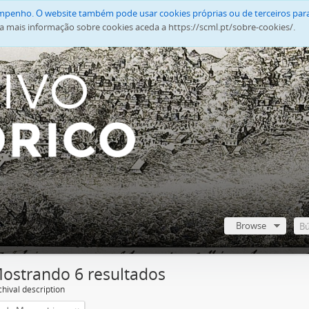
empenho. O website também pode usar cookies próprias ou de terceiros para
a mais informação sobre cookies aceda a https://scml.pt/sobre-cookies/.
Browse
ostrando 6 resultados
chival description