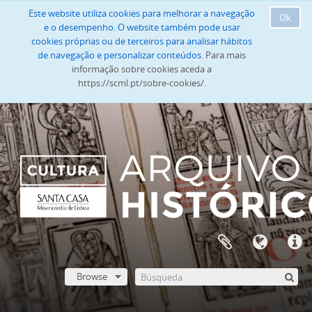
Este website utiliza cookies para melhorar a navegação
Ok
e o desempenho. O website também pode usar
cookies próprias ou de terceiros para analisar hábitos
de navegação e personalizar conteúdos.
Para mais
informação sobre cookies aceda a
https://scml.pt/sobre-cookies/.
Browse