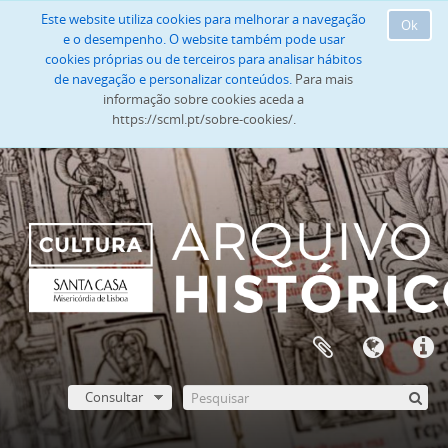
Este website utiliza cookies para melhorar a navegação
Ok
e o desempenho. O website também pode usar
cookies próprias ou de terceiros para analisar hábitos
de navegação e personalizar conteúdos.
Para mais
informação sobre cookies aceda a
https://scml.pt/sobre-cookies/.
Consultar