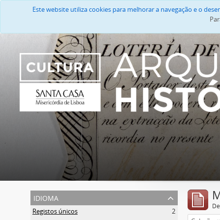
Este website utiliza cookies para melhorar a navegação e o des
Par
M
idioma
De
Registos únicos
2