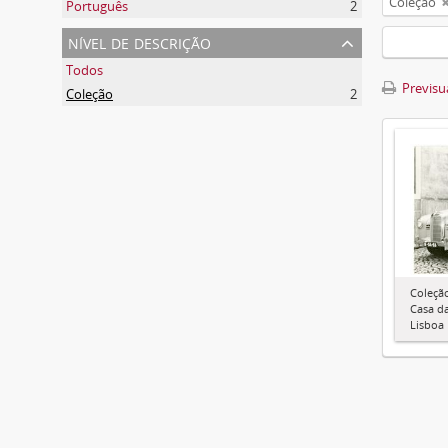
Coleção
Português
2
nível de descrição
Todos
Previsua
Coleção
2
Coleção
Casa da
Lisboa