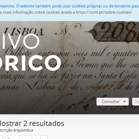
empenho. O website também pode usar cookies próprias ou de terceiros para
a mais informação sobre cookies aceda a https://scml.pt/sobre-cookies/.
Consultar
ostrar 2 resultados
scrição arquivística