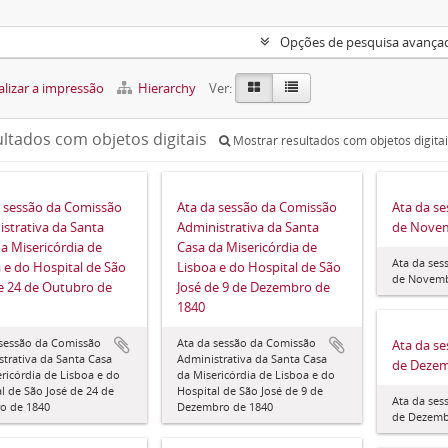
Opções de pesquisa avança
lizar a impressão
Hierarchy
Ver:
ultados com objetos digitais
Mostrar resultados com objetos digita
a sessão da Comissão
Ata da sessão da Comissão
Ata da s
strativa da Santa
Administrativa da Santa
de Novem
a Misericórdia de
Casa da Misericórdia de
Ata da ses
 e do Hospital de São
Lisboa e do Hospital de São
de Novemb
e 24 de Outubro de
José de 9 de Dezembro de
1840
 sessão da Comissão
Ata da sessão da Comissão
Ata da s
trativa da Santa Casa
Administrativa da Santa Casa
de Dezem
ricórdia de Lisboa e do
da Misericórdia de Lisboa e do
l de São José de 24 de
Hospital de São José de 9 de
Ata da ses
o de 1840
Dezembro de 1840
de Dezemb