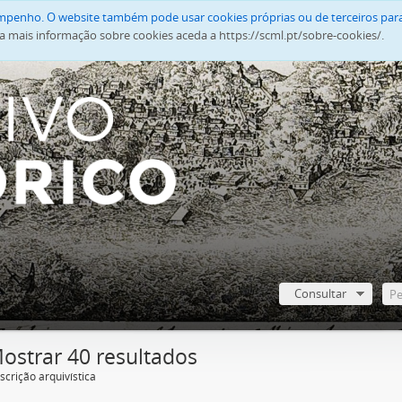
empenho. O website também pode usar cookies próprias ou de terceiros para
a mais informação sobre cookies aceda a https://scml.pt/sobre-cookies/.
Consultar
ostrar 40 resultados
scrição arquivística