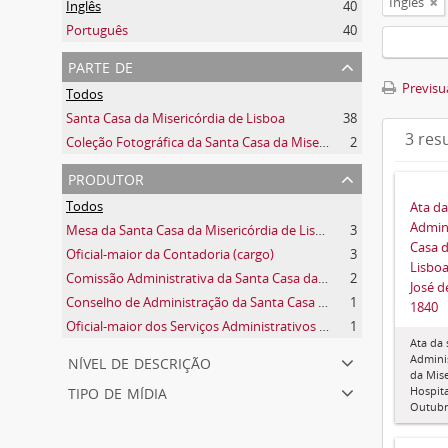
Inglês
Inglês
40
Português
40
parte de
Previsua
Todos
Santa Casa da Misericórdia de Lisboa
38
3 res
Coleção Fotográfica da Santa Casa da Misericórdia de Lisboa
2
produtor
Todos
Ata d
Admini
Mesa da Santa Casa da Misericórdia de Lisboa
3
Casa d
Oficial-maior da Contadoria (cargo)
3
Lisboa
Comissão Administrativa da Santa Casa da Misericórdia de Lisboa e do Hospital de São José
2
José d
Conselho de Administração da Santa Casa da Misericórdia de Lisboa
1
1840
Oficial-maior dos Serviços Administrativos (cargo)
1
Ata da
nível de descrição
Adminis
da Mise
tipo de mídia
Hospita
Outubr