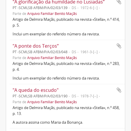
"A glorificação da humildade no Lusiadas”
PT -SCMLSB AFBM/P/A/02/03/139
DS
1972-6-[--]
Parte de
Arquivo Familiar Benito Maçãs
Artigo de Delmira Maçãs, publicado na revista «Stella», n.º 414,
p. 5.
Inclui um exemplar do referido número da revista.
"A ponte dos Terços”
PT -SCMLSB AFBM/P/A/02/03/048
DS
1961-3-[--]
Parte de
Arquivo Familiar Benito Maçãs
Artigo de Delmira Maçãs, publicado na revista «Stella», n.º 283,
p. 4.
Inclui um exemplar do referido número da revista.
"A queda do escudo"
PT -SCMLSB AFBM/P/A/02/03/190
DS
1978-7-[--]
Parte de
Arquivo Familiar Benito Maçãs
Artigo de Delmira Maçãs, publicado na revista «Stella», n.º 458,
p. 13.
A autora assina como Maria da Bonança.