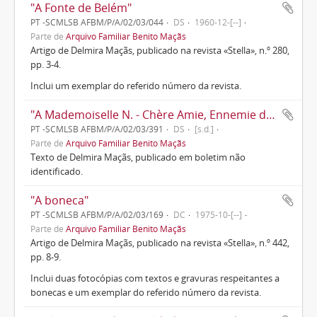
"A Fonte de Belém"
PT -SCMLSB AFBM/P/A/02/03/044
DS
1960-12-[--]
Parte de
Arquivo Familiar Benito Maçãs
Artigo de Delmira Maçãs, publicado na revista «Stella», n.º 280,
pp. 3-4.
Inclui um exemplar do referido número da revista.
"A Mademoiselle N. - Chère Amie, Ennemie des gens à jeux de cartes"
PT -SCMLSB AFBM/P/A/02/03/391
DS
[s.d.]
Parte de
Arquivo Familiar Benito Maçãs
Texto de Delmira Maçãs, publicado em boletim não
identificado.
"A boneca"
PT -SCMLSB AFBM/P/A/02/03/169
DC
1975-10-[--]
Parte de
Arquivo Familiar Benito Maçãs
Artigo de Delmira Maçãs, publicado na revista «Stella», n.º 442,
pp. 8-9.
Inclui duas fotocópias com textos e gravuras respeitantes a
bonecas e um exemplar do referido número da revista.