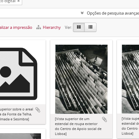
o digital
Opções de pesquisa avança
lizar a impressão
Hierarchy
Ver:
superior sobre o areal
a da Fonte da Telha,
[Vista sup
[Vista superior de um
Almada e Sesimbra]
estendal d
estendal de roupa exterior
do Centro 
do Centro de Apoio social de
Lisboa]
Lisboa]