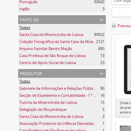
Com objet
Português
93042
Inglês
3
parte de
Previsua
Todos
Santa Casa da Misericórdia de Lisboa
89922
Coleção Fotográfica da Santa Casa da Misericórdia de Lisboa
2121
Arquivo Familiar Benito Maçãs
895
Casa Professa de São Roque de Lisboa
73
Centro de Apoio Social de Lisboa
23
produtor
Todos
Gabinete de Informações e Relações Públicas
90
Secção de Expediente e Contabilidade - 1.ª secção
16
Tutoria da Misericórdia de Lisboa
15
[Vista 
da prai
Delegação de Moçambique
5
entre 
Santa Casa da Misericórdia de Lisboa
3
Associação Protetora da Infância Desvalida e dos Pobres do Lumiar
1
Casa Professa de São Roque de Lisboa
1