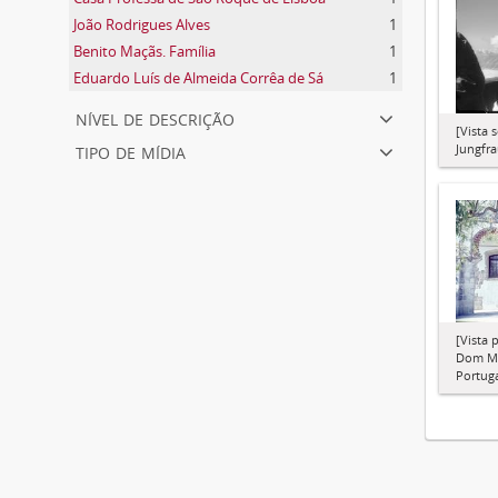
João Rodrigues Alves
1
Benito Maçãs. Família
1
Eduardo Luís de Almeida Corrêa de Sá
1
nível de descrição
[Vista 
tipo de mídia
Jungfra
[Vista 
Dom Ma
Portuga