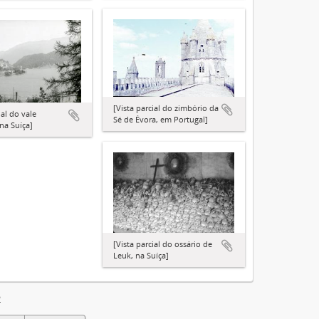
[Vista parcial do zimbório da
ial do vale
Sé de Évora, em Portugal]
na Suíça]
[Vista parcial do ossário de
Leuk, na Suíça]
2