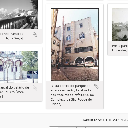
sobre o Passo de
ujoch, na Suiça]
[Vista parc
Engandin, 
[Vista parcial do parque de
parcial do palácio de
estacionamento, localizado
nuel, em Évora,
nas traseiras do refeitório, no
l]
Complexo de São Roque de
Lisboa]
Resultados 1 a 10 de 9304