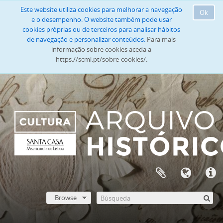
Este website utiliza cookies para melhorar a navegação
Ok
e o desempenho. O website também pode usar
cookies próprias ou de terceiros para analisar hábitos
de navegação e personalizar conteúdos.
Para mais
informação sobre cookies aceda a
https://scml.pt/sobre-cookies/.
Browse