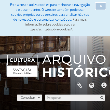
Este website utiliza cookies para melhorar a navegação
Ok
e o desempenho. O website também pode usar
cookies próprias ou de terceiros para analisar hábitos
de navegação e personalizar conteúdos.
Para mais
informação sobre cookies aceda a
https://scml.pt/sobre-cookies/.
Consultar