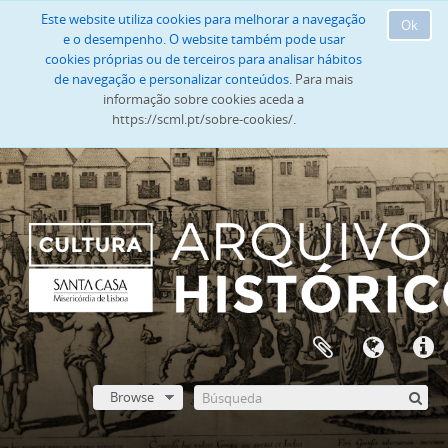
Este website utiliza cookies para melhorar a navegação
Ok
e o desempenho. O website também pode usar
cookies próprias ou de terceiros para analisar hábitos
de navegação e personalizar conteúdos.
Para mais
informação sobre cookies aceda a
https://scml.pt/sobre-cookies/.
Browse