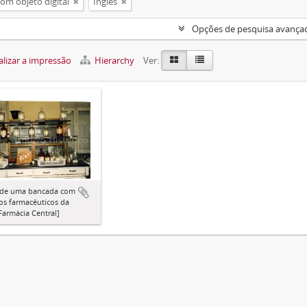
om objeto digital
Inglês
Opções de pesquisa avança
lizar a impressão
Hierarchy
Ver:
 de uma bancada com
os farmacêuticos da
Farmácia Central]