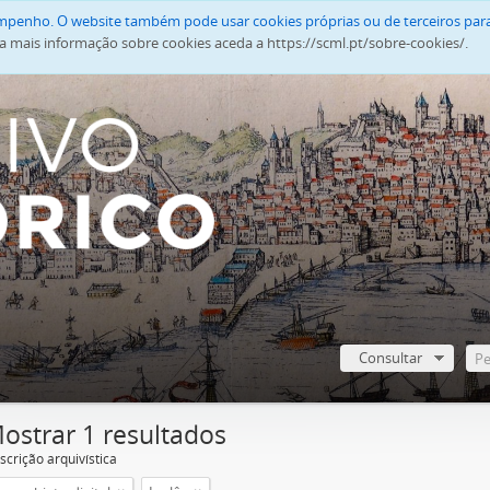
empenho. O website também pode usar cookies próprias ou de terceiros para
a mais informação sobre cookies aceda a https://scml.pt/sobre-cookies/.
Consultar
ostrar 1 resultados
scrição arquivística