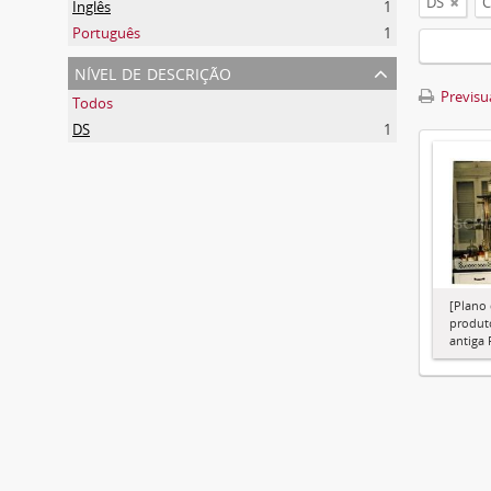
DS
C
Inglês
1
Português
1
nível de descrição
Previsua
Todos
DS
1
[Plano
produt
antiga 