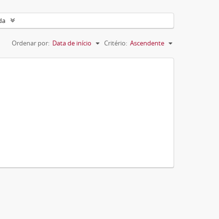
da
Ordenar por:
Data de início
Critério:
Ascendente