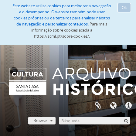
Este website utiliza cookies para melhorar a navegação
Ok
e o desempenho. O website também pode usar
cookies próprias ou de terceiros para analisar hábitos
de navegação e personalizar conteúdos.
Para mais
informação sobre cookies aceda a
https://scml.pt/sobre-cookies/.
Browse