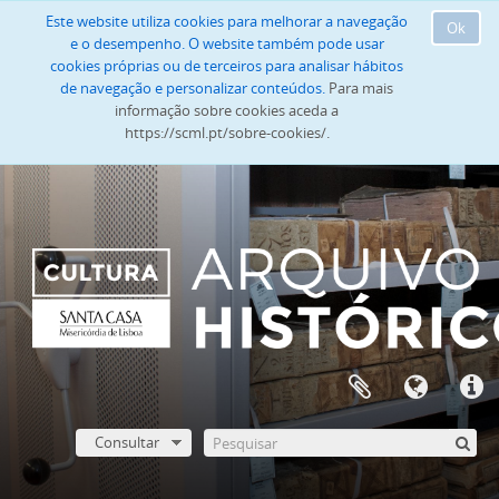
Este website utiliza cookies para melhorar a navegação
Ok
e o desempenho. O website também pode usar
cookies próprias ou de terceiros para analisar hábitos
de navegação e personalizar conteúdos.
Para mais
informação sobre cookies aceda a
https://scml.pt/sobre-cookies/.
Consultar