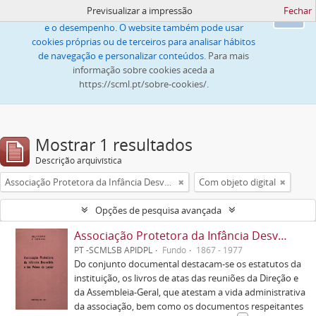
Previsualizar a impressão
Fechar
Este website utiliza cookies para melhorar a navegação
Ok
e o desempenho. O website também pode usar
cookies próprias ou de terceiros para analisar hábitos
de navegação e personalizar conteúdos.
Para mais
informação sobre cookies aceda a
https://scml.pt/sobre-cookies/.
Mostrar 1 resultados
Descrição arquivística
Associação Protetora da Infância Desvalida e dos Pobres do Lumiar
Com objeto digital
Opções de pesquisa avançada
Associação Protetora da Infância Desvalida e dos Pobres do Lumiar
PT -SCMLSB APIDPL
Fundo
1867 - 1977
Do conjunto documental destacam-se os estatutos da
instituição, os livros de atas das reuniões da Direção e
da Assembleia-Geral, que atestam a vida administrativa
da associação, bem como os documentos respeitantes