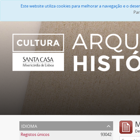
Este website utiliza cookies para melhorar a navegação e o des
Par
M
idioma
De
Registos únicos
93042