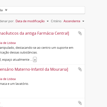
da
denar por:
Data de modificação
Critério:
Ascendente
cêuticos da antiga Farmácia Central]
ia de Lisboa
nipulado, destacando-se ao centro um suporte em
icação dessas substâncias.
al, espaço atualmente
...
»
ensário Materno-Infantil da Mouraria]
ia de Lisboa
maca e um lavatório.
0