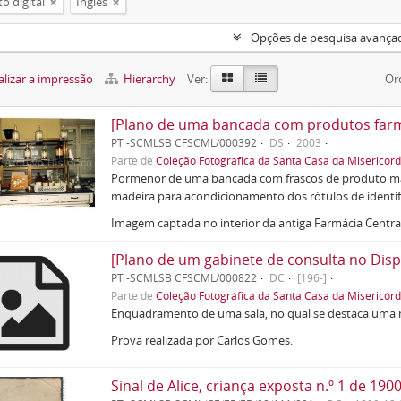
o digital
Inglês
Opções de pesquisa avança
lizar a impressão
Hierarchy
Ver:
Or
[Plano de uma bancada com produtos farma
PT -SCMLSB CFSCML/000392
DS
2003
Parte de
Coleção Fotográfica da Santa Casa da Misericórd
Pormenor de uma bancada com frascos de produto ma
madeira para acondicionamento dos rótulos de identif
Imagem captada no interior da antiga Farmácia Centr
[Plano de um gabinete de consulta no Disp
PT -SCMLSB CFSCML/000822
DC
[196-]
Parte de
Coleção Fotográfica da Santa Casa da Misericórd
Enquadramento de uma sala, no qual se destaca uma 
Prova realizada por Carlos Gomes.
Sinal de Alice, criança exposta n.º 1 de 190