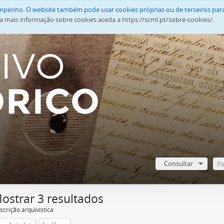
empenho. O website também pode usar cookies próprias ou de terceiros para
a mais informação sobre cookies aceda a https://scml.pt/sobre-cookies/.
Consultar
ostrar 3 resultados
scrição arquivística