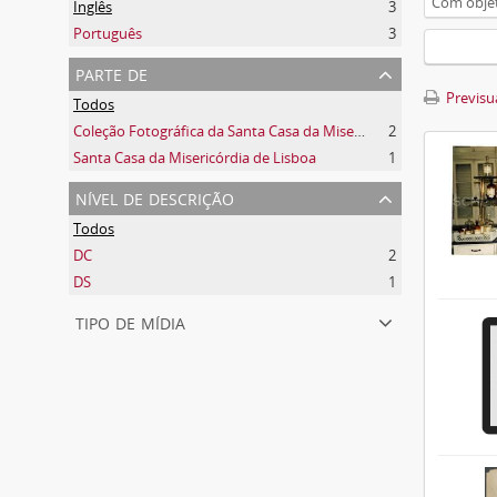
Com objet
Inglês
3
Português
3
parte de
Previsua
Todos
Coleção Fotográfica da Santa Casa da Misericórdia de Lisboa
2
Santa Casa da Misericórdia de Lisboa
1
nível de descrição
Todos
DC
2
DS
1
tipo de mídia