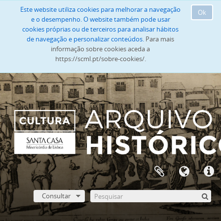
Este website utiliza cookies para melhorar a navegação
Ok
e o desempenho. O website também pode usar
cookies próprias ou de terceiros para analisar hábitos
de navegação e personalizar conteúdos.
Para mais
informação sobre cookies aceda a
https://scml.pt/sobre-cookies/.
Consultar