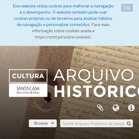
Este website utiliza cookies para melhorar a navegação
Ok
e o desempenho. O website também pode usar
cookies próprias ou de terceiros para analisar hábitos
de navegação e personalizar conteúdos.
Para mais
informação sobre cookies aceda a
https://scml.pt/sobre-cookies/.
Browse