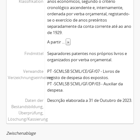
Klassifikation
anos económicos, segundo o critério
cronológico ascendente e, internamente,
ordenada por verba orçamental, registando-
se o exercício de anos pretéritos
separadamente da conta corrente até ao ano
de 1929.
A partir
...
»
Findmittel
Separadores patentes nos próprios livros e
organizados por verba orçamental.
Verwandte
PT -SCMLSB SCML/CE/GF/07 - Livros de
Verzeichnungseinheiten
registo de despesa dos expostos.
PT -SCMLSB SCML/GF/DP/03 - Auxiliar da
despesa.
Daten der
Descrição elaborada a 31 de Outubro de 2023.
Bestandsbildung,
Überprüfung,
Löschung/Kassierung
Zwischenablage