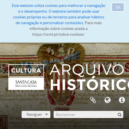
Este website utiliza cookies para melhorar a navegação
Ok
e o desempenho. O website também pode usar
cookies próprias ou de terceiros para analisar hábitos
de navegação e personalizar conteúdos.
Para mais
informação sobre cookies aceda a
https://scml.pt/sobre-cookies/.
Naviguer