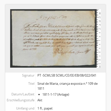
Signatur
PT -SCMLSB SCML/CE/EE/EB/08/022/041
Titel
Sinal de Maria, criança exposta n.º 109 de
1811
Datum/Laufzeit
1811-1-17 (Anlage)
Erschließungsstufe
Akt
Umfang und
1 fl.; papel.