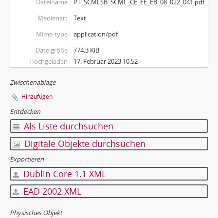
Dateiname
PT_SCMLSB_SCML_CE_EE_EB_08_022_041.pdf
Medienart
Text
Mime-type
application/pdf
Dateigröße
774.3 KiB
Hochgeladen
17. Februar 2023 10:52
Zwischenablage
Hinzufügen
Entdecken
Als Liste durchsuchen
Digitale Objekte durchsuchen
Exportieren
Dublin Core 1.1 XML
EAD 2002 XML
Physisches Objekt