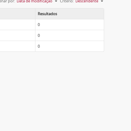
nar por:
Data de modificação
Critério:
Descendente
Resultados
0
0
0