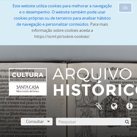
Este website utiliza cookies para melhorar a navegação
Ok
e o desempenho. O website também pode usar
cookies próprias ou de terceiros para analisar hábitos
de navegação e personalizar conteúdos.
Para mais
informação sobre cookies aceda a
https://scml.pt/sobre-cookies/.
Consultar