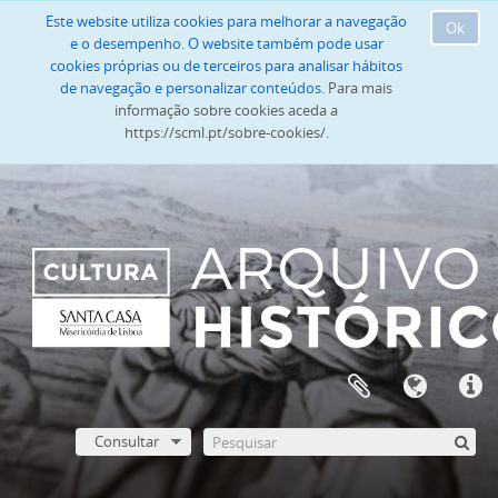
Este website utiliza cookies para melhorar a navegação
Ok
e o desempenho. O website também pode usar
cookies próprias ou de terceiros para analisar hábitos
de navegação e personalizar conteúdos.
Para mais
informação sobre cookies aceda a
https://scml.pt/sobre-cookies/.
Consultar