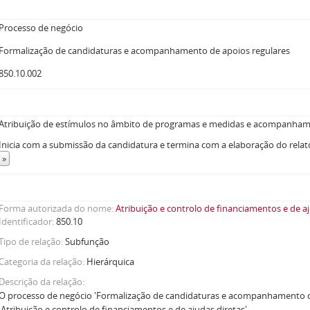
Processo de negócio
Formalização de candidaturas e acompanhamento de apoios regulares
850.10.002
Atribuição de estímulos no âmbito de programas e medidas e acompanhame
Inicia com a submissão da candidatura e termina com a elaboração do relat
»
Forma autorizada do nome
Atribuição e controlo de financiamentos e de a
Identificador
850.10
Tipo de relação
Subfunção
Categoria da relação
Hierárquica
Descrição da relação
O processo de negócio 'Formalização de candidaturas e acompanhamento d
'Atribuição e controlo de financiamentos e de ajudas diretas'.