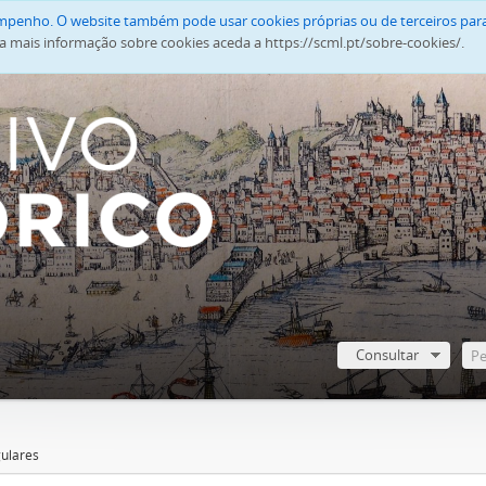
empenho. O website também pode usar cookies próprias ou de terceiros para
a mais informação sobre cookies aceda a https://scml.pt/sobre-cookies/.
Consultar
ulares