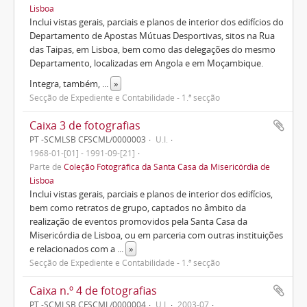
Lisboa
Inclui vistas gerais, parciais e planos de interior dos edifícios do
Departamento de Apostas Mútuas Desportivas, sitos na Rua
das Taipas, em Lisboa, bem como das delegações do mesmo
Departamento, localizadas em Angola e em Moçambique.
Integra, também,
...
»
Secção de Expediente e Contabilidade - 1.ª secção
Caixa 3 de fotografias
PT -SCMLSB CFSCML/0000003
U.I.
1968-01-[01] - 1991-09-[21]
Parte de
Coleção Fotográfica da Santa Casa da Misericórdia de
Lisboa
Inclui vistas gerais, parciais e planos de interior dos edifícios,
bem como retratos de grupo, captados no âmbito da
realização de eventos promovidos pela Santa Casa da
Misericórdia de Lisboa, ou em parceria com outras instituições
e relacionados com a
...
»
Secção de Expediente e Contabilidade - 1.ª secção
Caixa n.º 4 de fotografias
PT -SCMLSB CFSCML/0000004
U.I.
2003-07