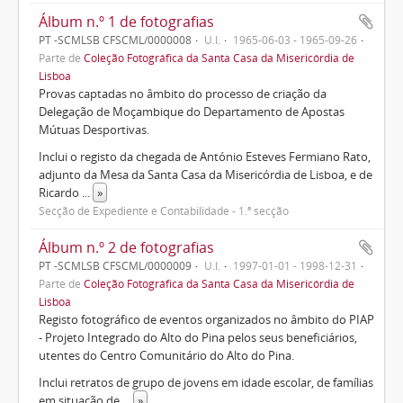
Álbum n.º 1 de fotografias
PT -SCMLSB CFSCML/0000008
U.I.
1965-06-03 - 1965-09-26
Parte de
Coleção Fotográfica da Santa Casa da Misericórdia de
Lisboa
Provas captadas no âmbito do processo de criação da
Delegação de Moçambique do Departamento de Apostas
Mútuas Desportivas.
Inclui o registo da chegada de António Esteves Fermiano Rato,
adjunto da Mesa da Santa Casa da Misericórdia de Lisboa, e de
Ricardo
...
»
Secção de Expediente e Contabilidade - 1.ª secção
Álbum n.º 2 de fotografias
PT -SCMLSB CFSCML/0000009
U.I.
1997-01-01 - 1998-12-31
Parte de
Coleção Fotográfica da Santa Casa da Misericórdia de
Lisboa
Registo fotográfico de eventos organizados no âmbito do PIAP
- Projeto Integrado do Alto do Pina pelos seus beneficiários,
utentes do Centro Comunitário do Alto do Pina.
Inclui retratos de grupo de jovens em idade escolar, de famílias
em situação de
...
»