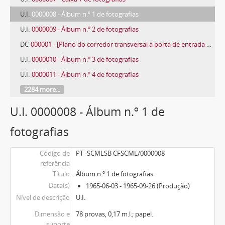
U.I.
0000008 - Álbum n.º 1 de fotografias
U.I.
0000009 - Álbum n.º 2 de fotografias
DC
000001 - [Plano do corredor transversal à porta de entrada da Provedoria da Santa Casa da Misericórdia de Lisboa]
U.I.
0000010 - Álbum n.º 3 de fotografias
U.I.
0000011 - Álbum n.º 4 de fotografias
2284 more...
U.I. 0000008 - Álbum n.º 1 de
fotografias
Código de
PT -SCMLSB CFSCML/0000008
referência
Título
Álbum n.º 1 de fotografias
Data(s)
1965-06-03 - 1965-09-26 (Produção)
Nível de descrição
U.I.
Dimensão e
78 provas, 0,17 m.l.; papel.
suporte