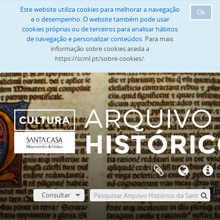
Este website utiliza cookies para melhorar a navegação
Ok
e o desempenho. O website também pode usar
cookies próprias ou de terceiros para analisar hábitos
de navegação e personalizar conteúdos.
Para mais
informação sobre cookies aceda a
https://scml.pt/sobre-cookies/.
Consultar