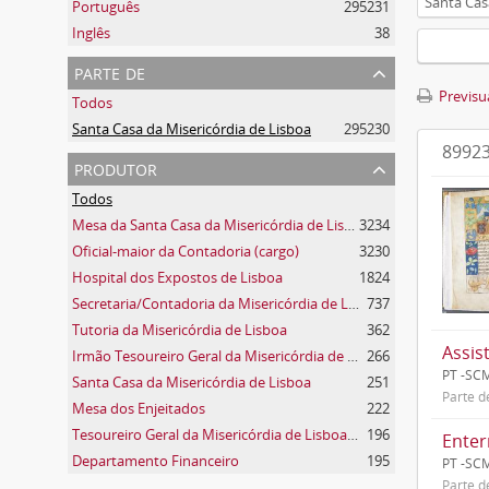
Santa Cas
Português
295231
Inglês
38
parte de
Previsua
Todos
Santa Casa da Misericórdia de Lisboa
295230
89923
produtor
Todos
Mesa da Santa Casa da Misericórdia de Lisboa
3234
Oficial-maior da Contadoria (cargo)
3230
Hospital dos Expostos de Lisboa
1824
Secretaria/Contadoria da Misericórdia de Lisboa
737
Tutoria da Misericórdia de Lisboa
362
Assis
Irmão Tesoureiro Geral da Misericórdia de Lisboa (cargo)
266
PT -SC
Santa Casa da Misericórdia de Lisboa
251
Parte 
Mesa dos Enjeitados
222
Tesoureiro Geral da Misericórdia de Lisboa (cargo)
196
Enter
Departamento Financeiro
195
PT -SC
Parte 