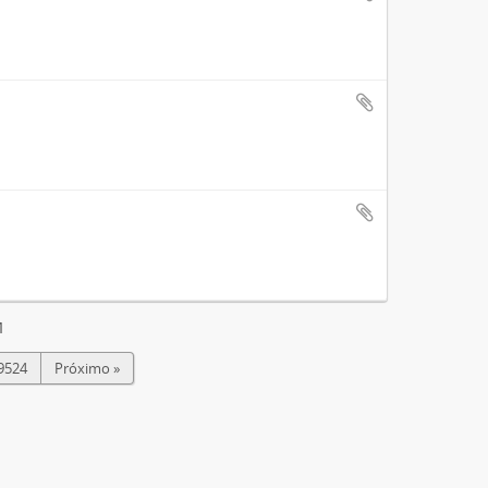
1
9524
Próximo »