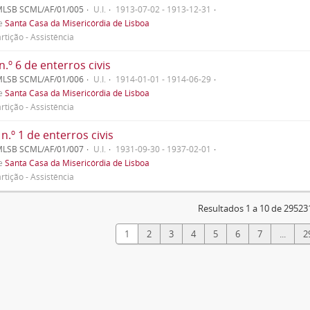
MLSB SCML/AF/01/005
U.I.
1913-07-02 - 1913-12-31
de
Santa Casa da Misericórdia de Lisboa
rtição - Assistência
n.º 6 de enterros civis
MLSB SCML/AF/01/006
U.I.
1914-01-01 - 1914-06-29
de
Santa Casa da Misericórdia de Lisboa
rtição - Assistência
n.º 1 de enterros civis
MLSB SCML/AF/01/007
U.I.
1931-09-30 - 1937-02-01
de
Santa Casa da Misericórdia de Lisboa
rtição - Assistência
Resultados 1 a 10 de 29523
1
2
3
4
5
6
7
...
2