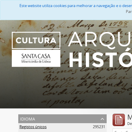
Este website utiliza cookies para melhorar a navegação e o des
Par
M
idioma
De
Registos únicos
295231