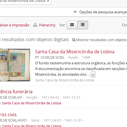
a da Misericórdia de Lisboa
Opções de pesquisa avança
lizar a impressão
Hierarchy
Ver:
Or
 resultados com objetos digitais
Mostrar resultados com objetos 
Santa Casa da Misericórdia de Lisboa
PT -SCMLSB SCML
Fundo
1498-
O fundo testemunha a estrutura orgânica, as funções e
A documentação encontra-se classificada em secções r
Misericórdia, às atividades dos
...
»
Santa Casa da Misericórdia de Lisboa
tência funerária
MLSB SCML/AF
Secção
1911-04-01 - 1941-12-31
de
Santa Casa da Misericórdia de Lisboa
ros civis
MLSB SCML/AF/01
Série
1911-04-01 - 1941-12-31
de
Santa Casa da Misericórdia de Lisboa