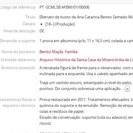
Código de referência
PT -SCMLSB AFBM/01/00006
Título
[Retrato de busto de Ana Catarina Benito Semedo M
Data(s)
[18--] (Produção)
Nível de descrição
DC
Dimensão e suporte
1 prova em albumina (p/b; 11 x 16,5 cm); colada a ca
Nome do produtor
Benito Maçãs. Família
Entidade detentora
Arquivo Histórico da Santa Casa da Misericórdia de L
Âmbito e conteúdo
A retratada figura de frente para o observador, com 
inclinada para a esquerda. Usa o cabelo apanhado at
Traja um vestido escuro, estampado a nível do peito,
punhos. Do conjunto sobressai uma aplicação
...
»
racterísticas físicas e
Prova restaurada em 2011. Tratamentos efetuados: 
requisitos técnicos
química do suporte e da emulsão. Remoção de etiquet
colas e resíduos de papel.
Estado de conservação: suporte (cola ou adesivo); 
riscos).