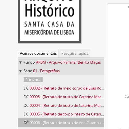
Acervos documentais
Pesquisa rápida
Fundo
AFBM - Arquivo Familiar Benito Maçãs
Série
01 - Fotografias
1 more...
DC
00002 - [Retrato de meio corpo de Elias Rosado Gordilho]
Ca
DC
00003 - [Retrato de busto de Catarina Maria Benito Maçãs]
DC
00004 - [Retrato de busto de Catarina Maria Benito Maçãs]
DC
00005 - [Retrato de corpo inteiro de Catarina Maria Benito Maçãs]
DC
00006 - [Retrato de busto de Ana Catarina Benito Semedo Maçãs]