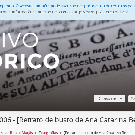
empenho. O website também pode usar cookies próprias ou de terceiros para
a mais informação sobre cookies aceda a https://scml.pt/sobre-cookies/.
Consultar
006 - [Retrato de busto de Ana Catarina 
miliar Benito Maçãs
Fotografias
[Retrato de busto de Ana Catarina Benito Semedo Maçãs]