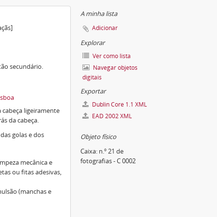
A minha lista
açãs]
Adicionar
Explorar
Ver como lista
rtão secundário.
Navegar objetos
digitais
Exportar
isboa
Dublin Core 1.1 XML
a cabeça ligeiramente
EAD 2002 XML
rás da cabeça.
 das golas e dos
Objeto físico
Caixa:
n.º 21 de
fotografias - C 0002
limpeza mecânica e
as ou fitas adesivas,
emulsão (manchas e