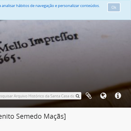
 analisar hábitos de navegação e personalizar conteúdos.
Ok
Benito Semedo Maçãs]