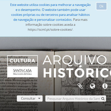
Este website utiliza cookies para melhorar a navegação
Ok
e o desempenho. O website também pode usar
cookies próprias ou de terceiros para analisar hábitos
de navegação e personalizar conteúdos.
Para mais
informação sobre cookies aceda a
https://scml.pt/sobre-cookies/.
Consultar