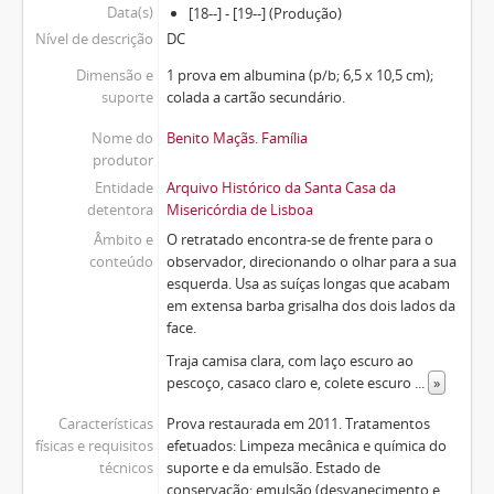
Data(s)
[18--] - [19--] (Produção)
Nível de descrição
DC
Dimensão e
1 prova em albumina (p/b; 6,5 x 10,5 cm);
suporte
colada a cartão secundário.
Nome do
Benito Maçãs. Família
produtor
Entidade
Arquivo Histórico da Santa Casa da
detentora
Misericórdia de Lisboa
Âmbito e
O retratado encontra-se de frente para o
conteúdo
observador, direcionando o olhar para a sua
esquerda. Usa as suíças longas que acabam
em extensa barba grisalha dos dois lados da
face.
Traja camisa clara, com laço escuro ao
pescoço, casaco claro e, colete escuro
...
»
Características
Prova restaurada em 2011. Tratamentos
físicas e requisitos
efetuados: Limpeza mecânica e química do
técnicos
suporte e da emulsão. Estado de
conservação: emulsão (desvanecimento e