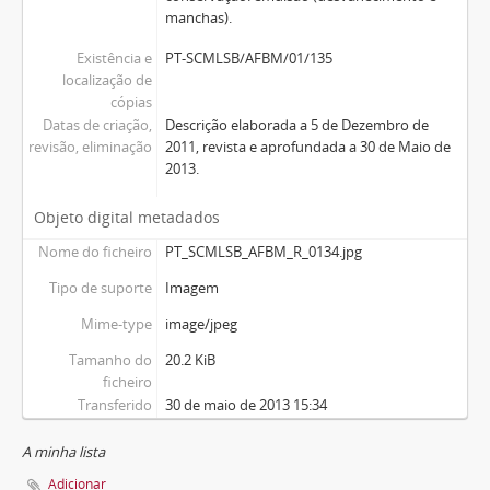
manchas).
Existência e
PT-SCMLSB/AFBM/01/135
localização de
cópias
Datas de criação,
Descrição elaborada a 5 de Dezembro de
revisão, eliminação
2011, revista e aprofundada a 30 de Maio de
2013.
Objeto digital metadados
Nome do ficheiro
PT_SCMLSB_AFBM_R_0134.jpg
Tipo de suporte
Imagem
Mime-type
image/jpeg
Tamanho do
20.2 KiB
ficheiro
Transferido
30 de maio de 2013 15:34
A minha lista
Adicionar