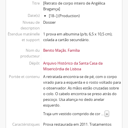
Titre
[Retrato de corpo inteiro de Angélica
Bragança]
Date(s)
[18--] (Production)
Niveau de
Dossier
description
Étendue matérielle
1 prova em albumina (p/b; 6,5 x 10,5 cm);
et support
colada a cartão secundário.
Nom du
Benito Maçãs. Família
producteur
Dépôt
Arquivo Histórico da Santa Casa da
Misericórdia de Lisboa
Portée et contenu
A retratada encontra-se de pé, com o corpo
virado para a esquerda e o rosto voltado para
o observador. As mãos estão cruzadas sobre
o colo. O cabelo encontra-se preso atrás do
pescoço. Usa aliança no dedo anelar
esquerdo.
Traja um vestido comprido de cor
...
»
Caractéristiques
Prova restaurada em 2011. Tratamentos