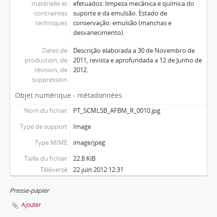
matérielle et
efetuados: limpeza mecânica e química do
contraintes
suporte e da emulsão. Estado de
techniques
conservação: emulsão (manchas e
desvanecimento).
Dates de
Descrição elaborada a 30 de Novembro de
production, de
2011, revista e aprofundada a 12 de Junho de
révision, de
2012.
suppression
Objet numérique - métadonnées
Nom du fichier
PT_SCMLSB_AFBM_R_0010.jpg
Type de support
Image
Type MIME
image/jpeg
Taille du fichier
22.8 KiB
Téléversé
22 juin 2012 12:31
Presse-papier
Ajouter