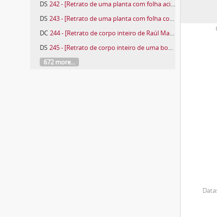
DS
242 - [Retrato de uma planta com folha acicular]
DS
243 - [Retrato de uma planta com folha cordiforme]
DC
244 - [Retrato de corpo inteiro de Raúl Maças Fernandes]
DS
245 - [Retrato de corpo inteiro de uma boneca vestida com fato tradicional do Baixo Alentejo]
672 more...
Datas