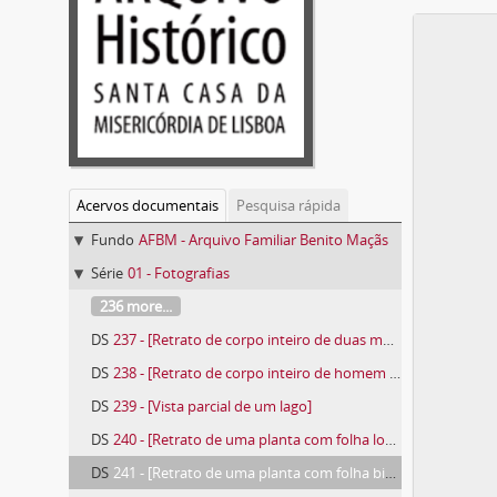
Acervos documentais
Pesquisa rápida
Fundo
AFBM - Arquivo Familiar Benito Maçãs
Série
01 - Fotografias
236 more...
DS
237 - [Retrato de corpo inteiro de duas mulheres]
DS
238 - [Retrato de corpo inteiro de homem no quintal de uma casa de habitação]
DS
239 - [Vista parcial de um lago]
DS
240 - [Retrato de uma planta com folha lobada]
DS
241 - [Retrato de uma planta com folha bipinulada]