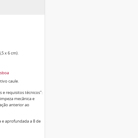
,5 x 6 cm).
isboa
ivo caule.
 e requisitos técnicos":
Limpeza mecânica e
ação anterior ao
a e aprofundada a 8 de