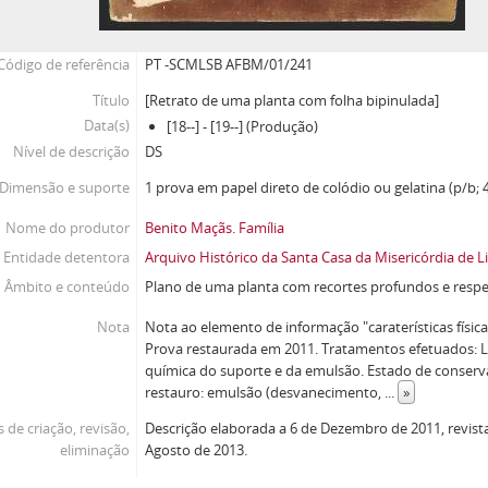
Código de referência
PT -SCMLSB AFBM/01/241
Título
[Retrato de uma planta com folha bipinulada]
Data(s)
[18--] - [19--] (Produção)
Nível de descrição
DS
Dimensão e suporte
1 prova em papel direto de colódio ou gelatina (p/b; 4
Nome do produtor
Benito Maçãs. Família
Entidade detentora
Arquivo Histórico da Santa Casa da Misericórdia de L
Âmbito e conteúdo
Plano de uma planta com recortes profundos e respet
Nota
Nota ao elemento de informação "caraterísticas físicas
Prova restaurada em 2011. Tratamentos efetuados: 
química do suporte e da emulsão. Estado de conserv
restauro: emulsão (desvanecimento,
...
»
 de criação, revisão,
Descrição elaborada a 6 de Dezembro de 2011, revist
eliminação
Agosto de 2013.