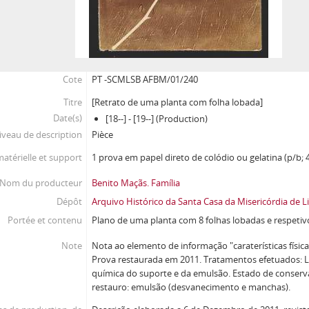
Cote
PT -SCMLSB AFBM/01/240
Titre
[Retrato de uma planta com folha lobada]
Date(s)
[18--] - [19--] (Production)
iveau de description
Pièce
atérielle et support
1 prova em papel direto de colódio ou gelatina (p/b; 4
Nom du producteur
Benito Maçãs. Família
Dépôt
Arquivo Histórico da Santa Casa da Misericórdia de L
Portée et contenu
Plano de uma planta com 8 folhas lobadas e respetiv
Note
Nota ao elemento de informação "caraterísticas físicas
Prova restaurada em 2011. Tratamentos efetuados: 
química do suporte e da emulsão. Estado de conserv
restauro: emulsão (desvanecimento e manchas).