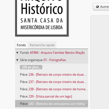
Autre
Fonds
Recherche rapide
Fonds
AFBM - Arquivo Familiar Benito Maçãs
Série organique
01 - Fotografias
235 en plus...
Pièce
236 - [Retrato de corpo inteiro de duas mulheres]
Pièce
237 - [Retrato de corpo inteiro de duas mulheres]
Pièce
238 - [Retrato de corpo inteiro de homem no quintal de uma casa de habitação]
Pièce
239 - [Vista parcial de um lago]
Pièce
240 - [Retrato de uma planta com folha lobada]