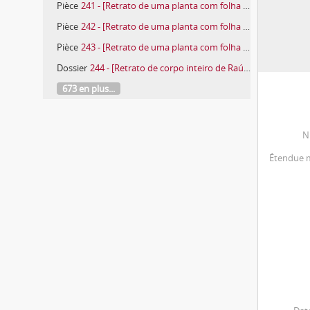
Pièce
241 - [Retrato de uma planta com folha bipinulada]
Pièce
242 - [Retrato de uma planta com folha acicular]
Pièce
243 - [Retrato de uma planta com folha cordiforme]
Dossier
244 - [Retrato de corpo inteiro de Raúl Maças Fernandes]
673 en plus...
N
Étendue m