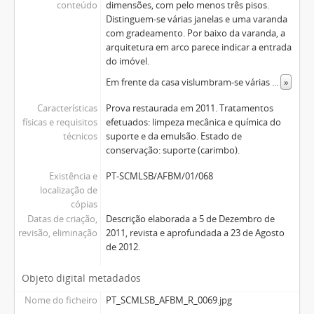
conteúdo
dimensões, com pelo menos três pisos.
Distinguem-se várias janelas e uma varanda
com gradeamento. Por baixo da varanda, a
arquitetura em arco parece indicar a entrada
do imóvel.
Em frente da casa vislumbram-se várias
...
»
Características
Prova restaurada em 2011. Tratamentos
físicas e requisitos
efetuados: limpeza mecânica e química do
técnicos
suporte e da emulsão. Estado de
conservação: suporte (carimbo).
Existência e
PT-SCMLSB/AFBM/01/068
localização de
cópias
Datas de criação,
Descrição elaborada a 5 de Dezembro de
revisão, eliminação
2011, revista e aprofundada a 23 de Agosto
de 2012.
Objeto digital metadados
Nome do ficheiro
PT_SCMLSB_AFBM_R_0069.jpg