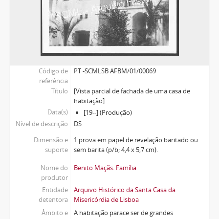
Código de
PT -SCMLSB AFBM/01/00069
referência
Título
[Vista parcial de fachada de uma casa de
habitação]
Data(s)
[19--] (Produção)
Nível de descrição
DS
Dimensão e
1 prova em papel de revelação baritado ou
suporte
sem barita (p/b; 4,4 x 5,7 cm).
Nome do
Benito Maçãs. Família
produtor
Entidade
Arquivo Histórico da Santa Casa da
detentora
Misericórdia de Lisboa
Âmbito e
A habitação parace ser de grandes