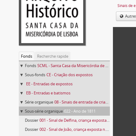
Sinais de 
Autre
Fonds
Recherche rapide
Fonds
SCML - Santa Casa da Misericórdia de Lisboa
Sous-fonds
CE - Criação dos expostos
EE - Entradas de expostos
EB - Entradas e batismos
Série organique
08 - Sinais de entrada de crianças expostas
Sous-série organique
022 - Ano de 1811
Dossier
001 - Sinal de Delfina, criança exposta n.º 4 de 1811
Dossier
002 - Sinal de João, criança exposta n.º 7 de 1811