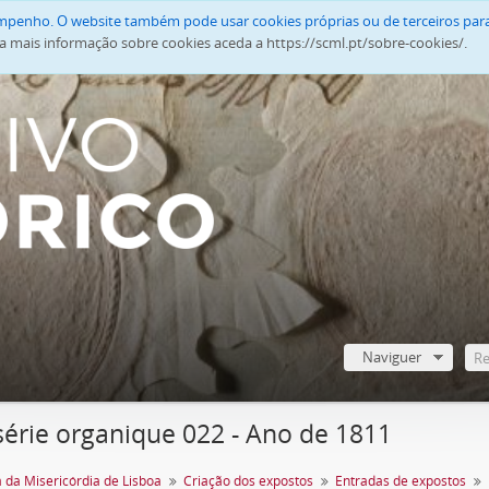
empenho. O website também pode usar cookies próprias ou de terceiros para
a mais informação sobre cookies aceda a https://scml.pt/sobre-cookies/.
Naviguer
série organique 022 - Ano de 1811
 da Misericórdia de Lisboa
Criação dos expostos
Entradas de expostos