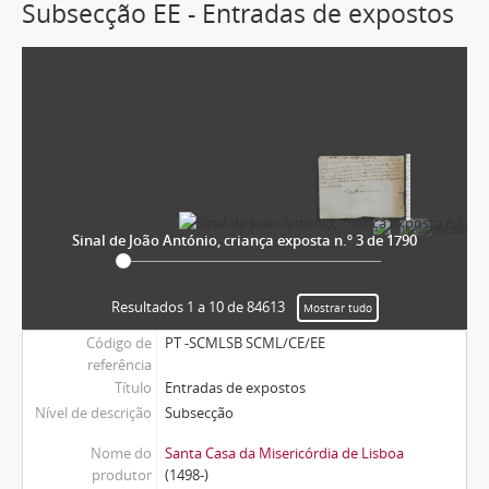
Subsecção EE - Entradas de expostos
Sinal de João António, criança exposta n.º 3 de 1790
Resultados 1 a 10 de 84613
Mostrar tudo
Código de
PT -SCMLSB SCML/CE/EE
referência
Título
Entradas de expostos
Nível de descrição
Subsecção
Nome do
Santa Casa da Misericórdia de Lisboa
produtor
(1498-)