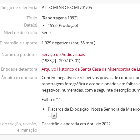
Código de referência
PT -SCMLSB CFSCML/01/05
Título
[Reportagens 1992]
Data(s)
1992 (Produção)
Nível de descrição
Série
Dimensão e suporte
1.929 negativos (cor; 35 mm.).
Nome do produtor
Serviço de Audiovisuais
(1983[?] - 2007-03-01)
Entidade detentora
Arquivo Histórico da Santa Casa da Misericórdia de L
Âmbito e conteúdo
Contém negativos e respetivas provas de contato, o
reportagem fotográfica e acondicionados em folhas 
negativos, numeradas, com a seguinte descrição sum
Folha n.º 1:
Placards da Exposição "Nossa Senhora da Misericó
...
»
 de criação, revisão,
Descrição elaborada em Abril de 2022.
eliminação