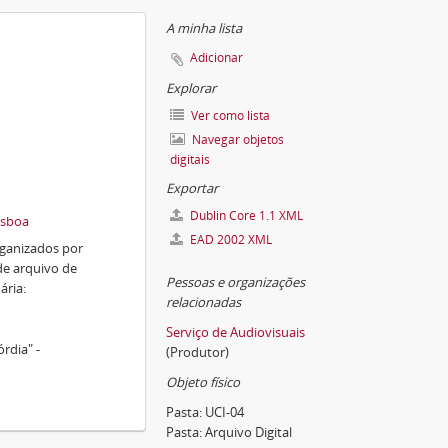
A minha lista
Adicionar
Explorar
Ver como lista
Navegar objetos
digitais
Exportar
Dublin Core 1.1 XML
isboa
EAD 2002 XML
rganizados por
de arquivo de
Pessoas e organizações
ária:
relacionadas
Serviço de Audiovisuais
rdia" -
(Produtor)
Objeto físico
Pasta:
UCI-04
Pasta:
Arquivo Digital