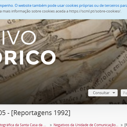
empenho. O website também pode usar cookies próprias ou de terceiros para
a mais informação sobre cookies aceda a https://scml.pt/sobre-cookies/.
Consultar
05 - [Reportagens 1992]
Coleção Fotográfica da Santa Casa da Misericórdia de Lisboa
Negativos da Unidade de Comunicação e Imagem
[