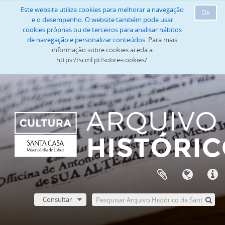
Este website utiliza cookies para melhorar a navegação
Ok
e o desempenho. O website também pode usar
cookies próprias ou de terceiros para analisar hábitos
de navegação e personalizar conteúdos.
Para mais
informação sobre cookies aceda a
https://scml.pt/sobre-cookies/.
Consultar