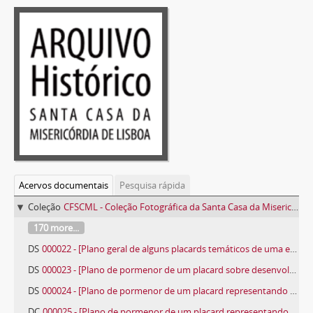
Acervos documentais
Pesquisa rápida
Coleção
CFSCML - Coleção Fotográfica da Santa Casa da Misericórdia de Lisboa
170 more...
DS
000022 - [Plano geral de alguns placards temáticos de uma exposição da Santa Casa da Misericórdia de Lisboa]
DS
000023 - [Plano de pormenor de um placard sobre desenvolvimento comunitário]
DS
000024 - [Plano de pormenor de um placard representando um grupo de crianças na varanda do Lar de Nossa Senhora da Visitação]
DC
000025 - [Plano de pormenor de um placard representando uma criança]