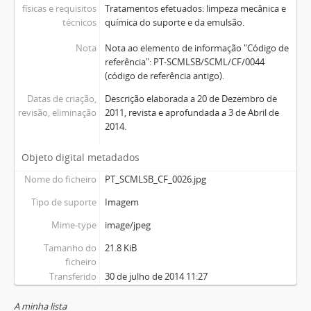
físicas e requisitos
Tratamentos efetuados: limpeza mecânica e
técnicos
química do suporte e da emulsão.
Nota
Nota ao elemento de informação "Código de
referência": PT-SCMLSB/SCML/CF/0044
(código de referência antigo).
Datas de criação,
Descrição elaborada a 20 de Dezembro de
revisão, eliminação
2011, revista e aprofundada a 3 de Abril de
2014.
Objeto digital metadados
Nome do ficheiro
PT_SCMLSB_CF_0026.jpg
Tipo de suporte
Imagem
Mime-type
image/jpeg
Tamanho do
21.8 KiB
ficheiro
Transferido
30 de julho de 2014 11:27
A minha lista