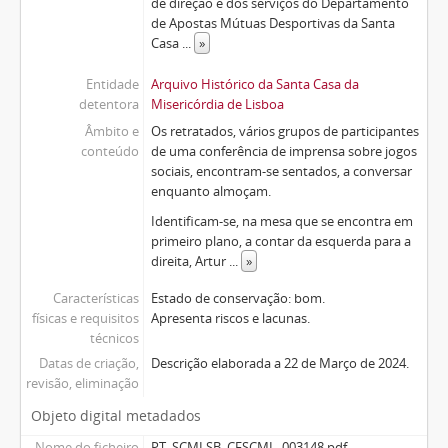
de direção e dos serviços do Departamento
de Apostas Mútuas Desportivas da Santa
Casa
...
»
Entidade
Arquivo Histórico da Santa Casa da
detentora
Misericórdia de Lisboa
Âmbito e
Os retratados, vários grupos de participantes
conteúdo
de uma conferência de imprensa sobre jogos
sociais, encontram-se sentados, a conversar
enquanto almoçam.
Identificam-se, na mesa que se encontra em
primeiro plano, a contar da esquerda para a
direita, Artur
...
»
Características
Estado de conservação: bom.
físicas e requisitos
Apresenta riscos e lacunas.
técnicos
Datas de criação,
Descrição elaborada a 22 de Março de 2024.
revisão, eliminação
Objeto digital metadados
Nome do ficheiro
PT_SCMLSB_CFSCML_003148.pdf