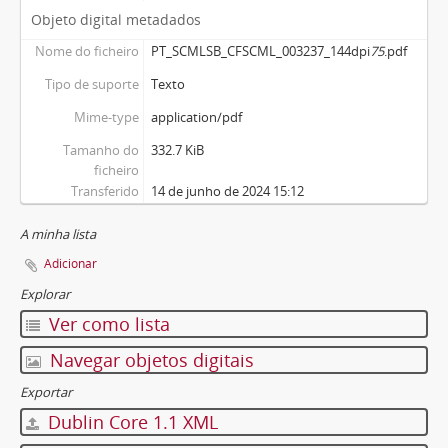
Objeto digital metadados
Nome do ficheiro
PT_SCMLSB_CFSCML_003237_144dpi
75
.pdf
Tipo de suporte
Texto
Mime-type
application/pdf
Tamanho do
332.7 KiB
ficheiro
Transferido
14 de junho de 2024 15:12
A minha lista
Adicionar
Explorar
Ver como lista
Navegar objetos digitais
Exportar
Dublin Core 1.1 XML