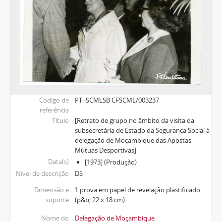
Código de
PT -SCMLSB CFSCML/003237
referência
Título
[Retrato de grupo no âmbito da visita da
subsecretária de Estado da Segurança Social à
delegação de Moçambique das Apostas
Mútuas Desportivas]
Data(s)
[1973] (Produção)
Nível de descrição
DS
Dimensão e
1 prova em papel de revelação plastificado
suporte
(p&b; 22 x 18 cm).
Nome do
Delegação de Moçambique