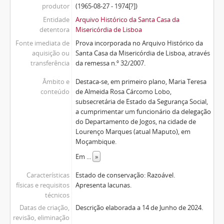
produtor
(1965-08-27 - 1974[?])
Entidade
Arquivo Histórico da Santa Casa da
detentora
Misericórdia de Lisboa
Fonte imediata de
Prova incorporada no Arquivo Histórico da
aquisição ou
Santa Casa da Misericórdia de Lisboa, através
transferência
da remessa n.º 32/2007.
Âmbito e
Destaca-se, em primeiro plano, Maria Teresa
conteúdo
de Almeida Rosa Cárcomo Lobo,
subsecretária de Estado da Segurança Social,
a cumprimentar um funcionário da delegação
do Departamento de Jogos, na cidade de
Lourenço Marques (atual Maputo), em
Moçambique.
Em
...
»
Características
Estado de conservação: Razoável.
físicas e requisitos
Apresenta lacunas.
técnicos
Datas de criação,
Descrição elaborada a 14 de Junho de 2024.
revisão, eliminação