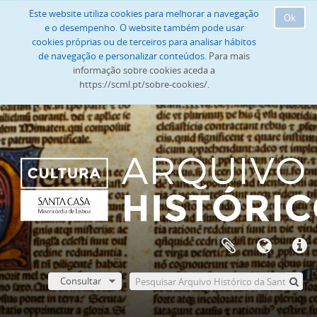
Este website utiliza cookies para melhorar a navegação
Ok
e o desempenho. O website também pode usar
cookies próprias ou de terceiros para analisar hábitos
de navegação e personalizar conteúdos.
Para mais
informação sobre cookies aceda a
https://scml.pt/sobre-cookies/.
Consultar