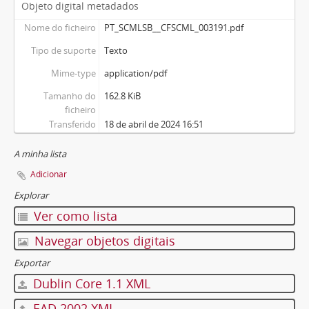
Objeto digital metadados
Nome do ficheiro
PT_SCMLSB__CFSCML_003191.pdf
Tipo de suporte
Texto
Mime-type
application/pdf
Tamanho do
162.8 KiB
ficheiro
Transferido
18 de abril de 2024 16:51
A minha lista
Adicionar
Explorar
Ver como lista
Navegar objetos digitais
Exportar
Dublin Core 1.1 XML
EAD 2002 XML