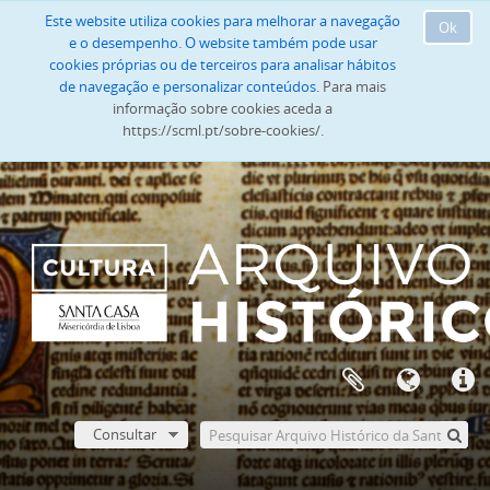
Este website utiliza cookies para melhorar a navegação
Ok
e o desempenho. O website também pode usar
cookies próprias ou de terceiros para analisar hábitos
de navegação e personalizar conteúdos.
Para mais
informação sobre cookies aceda a
https://scml.pt/sobre-cookies/.
Consultar