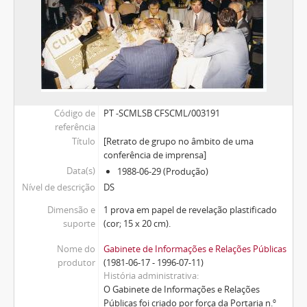
Código de
PT -SCMLSB CFSCML/003191
referência
Título
[Retrato de grupo no âmbito de uma
conferência de imprensa]
Data(s)
1988-06-29 (Produção)
Nível de descrição
DS
Dimensão e
1 prova em papel de revelação plastificado
suporte
(cor; 15 x 20 cm).
Nome do
Gabinete de Informações e Relações Públicas
produtor
(1981-06-17 - 1996-07-11)
História administrativa
O Gabinete de Informações e Relações
Públicas foi criado por força da Portaria n.º