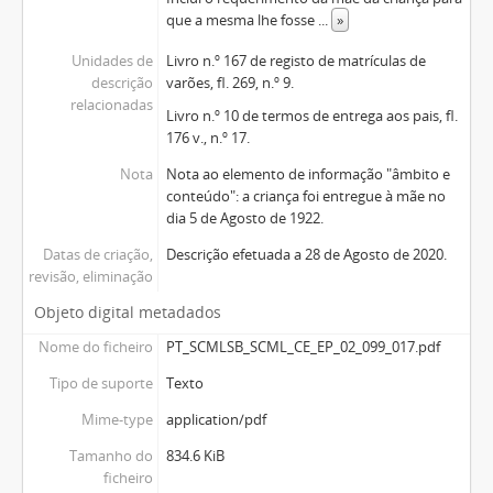
que a mesma lhe fosse
...
»
Unidades de
Livro n.º 167 de registo de matrículas de
descrição
varões, fl. 269, n.º 9.
relacionadas
Livro n.º 10 de termos de entrega aos pais, fl.
176 v., n.º 17.
Nota
Nota ao elemento de informação "âmbito e
conteúdo": a criança foi entregue à mãe no
dia 5 de Agosto de 1922.
Datas de criação,
Descrição efetuada a 28 de Agosto de 2020.
revisão, eliminação
Objeto digital metadados
Nome do ficheiro
PT_SCMLSB_SCML_CE_EP_02_099_017.pdf
Tipo de suporte
Texto
Mime-type
application/pdf
Tamanho do
834.6 KiB
ficheiro