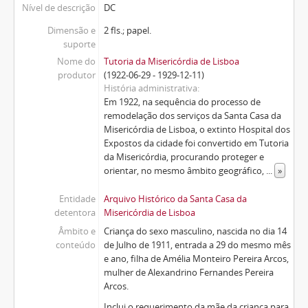
Nível de descrição
DC
Dimensão e
2 fls.; papel.
suporte
Nome do
Tutoria da Misericórdia de Lisboa
produtor
(1922-06-29 - 1929-12-11)
História administrativa
Em 1922, na sequência do processo de
remodelação dos serviços da Santa Casa da
Misericórdia de Lisboa, o extinto Hospital dos
Expostos da cidade foi convertido em Tutoria
da Misericórdia, procurando proteger e
orientar, no mesmo âmbito geográfico,
...
»
Entidade
Arquivo Histórico da Santa Casa da
detentora
Misericórdia de Lisboa
Âmbito e
Criança do sexo masculino, nascida no dia 14
conteúdo
de Julho de 1911, entrada a 29 do mesmo mês
e ano, filha de Amélia Monteiro Pereira Arcos,
mulher de Alexandrino Fernandes Pereira
Arcos.
Inclui o requerimento da mãe da criança para